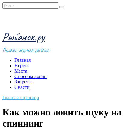
Перейти
Search
к
for:
содержанию
Рыбачок.ру
Онлайн журнал рыбака
Главная
Нерест
Места
Способы ловли
Запреты
Снасти
Главная страница
Как можно ловить щуку на
спиннинг