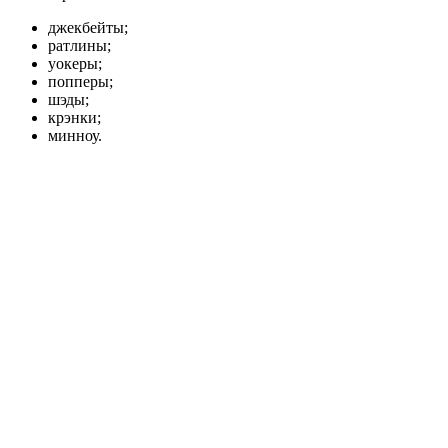
джекбейты;
ратлины;
уокеры;
попперы;
шэды;
крэнки;
минноу.