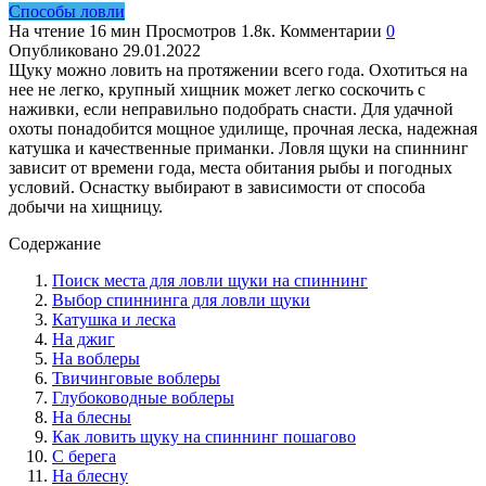
Способы ловли
На чтение
16 мин
Просмотров
1.8к.
Комментарии
0
Опубликовано
29.01.2022
Щуку можно ловить на протяжении всего года. Охотиться на
нее не легко, крупный хищник может легко соскочить с
наживки, если неправильно подобрать снасти. Для удачной
охоты понадобится мощное удилище, прочная леска, надежная
катушка и качественные приманки. Ловля щуки на спиннинг
зависит от времени года, места обитания рыбы и погодных
условий. Оснастку выбирают в зависимости от способа
добычи на хищницу.
Содержание
Поиск места для ловли щуки на спиннинг
Выбор спиннинга для ловли щуки
Катушка и леска
На джиг
На воблеры
Твичинговые воблеры
Глубоководные воблеры
На блесны
Как ловить щуку на спиннинг пошагово
С берега
На блесну