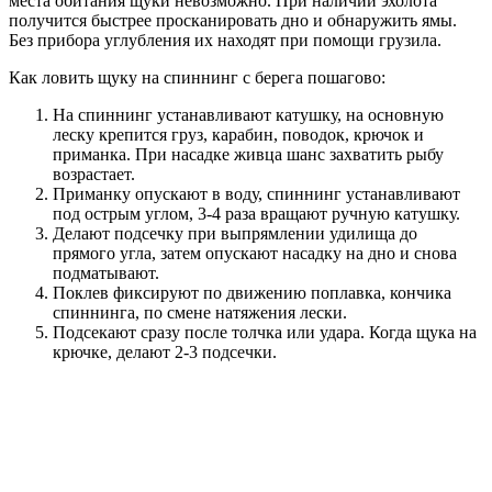
места обитания щуки невозможно. При наличии эхолота
получится быстрее просканировать дно и обнаружить ямы.
Без прибора углубления их находят при помощи грузила.
Как ловить щуку на спиннинг с берега пошагово:
На спиннинг устанавливают катушку, на основную
леску крепится груз, карабин, поводок, крючок и
приманка. При насадке живца шанс захватить рыбу
возрастает.
Приманку опускают в воду, спиннинг устанавливают
под острым углом, 3-4 раза вращают ручную катушку.
Делают подсечку при выпрямлении удилища до
прямого угла, затем опускают насадку на дно и снова
подматывают.
Поклев фиксируют по движению поплавка, кончика
спиннинга, по смене натяжения лески.
Подсекают сразу после толчка или удара. Когда щука на
крючке, делают 2-3 подсечки.