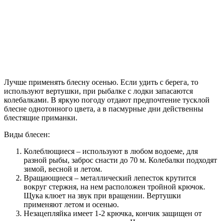
Лучше применять блесну осенью. Если удить с берега, то
используют вертушки, при рыбалке с лодки запасаются
колебалками. В яркую погоду отдают предпочтение тусклой
блесне однотонного цвета, а в пасмурные дни действенны
блестящие приманки.
Виды блесен:
Колеблющиеся – используют в любом водоеме, для
разной рыбы, заброс снасти до 70 м. Колебалки подходят
зимой, весной и летом.
Вращающиеся – металлический лепесток крутится
вокруг стержня, на нем расположен тройной крючок.
Щука клюет на звук при вращении. Вертушки
применяют летом и осенью.
Незацепляйка имеет 1-2 крючка, кончик защищен от